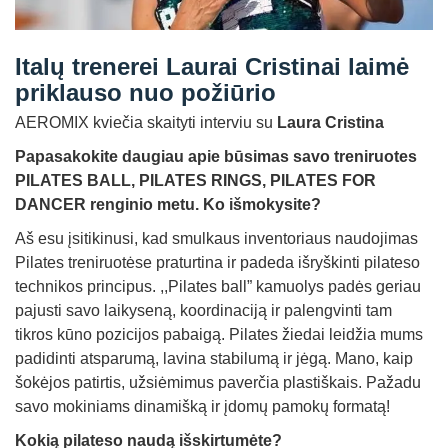
Straipsniai
Sėkmės istorijos
Italų trenerei Laurai Cristinai laimė
priklauso nuo požiūrio
Atsiliepimai
AEROMIX kviečia skaityti interviu su
Laura Cristina
Kontaktai
Papasakokite daugiau apie būsimas savo treniruotes
PILATES BALL, PILATES RINGS, PILATES FOR
DANCER renginio metu. Ko išmokysite?
Aš esu įsitikinusi, kad smulkaus inventoriaus naudojimas
Pilates treniruotėse praturtina ir padeda išryškinti pilateso
technikos principus. ,,Pilates ball” kamuolys padės geriau
pajusti savo laikyseną, koordinaciją ir palengvinti tam
tikros kūno pozicijos pabaigą. Pilates žiedai leidžia mums
padidinti atsparumą, lavina stabilumą ir jėgą. Mano, kaip
šokėjos patirtis, užsiėmimus paverčia plastiškais. Pažadu
savo mokiniams dinamišką ir įdomų pamokų formatą!
Kokią pilateso naudą išskirtumėte?