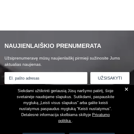
NAUJIENLAIŠKIO PRENUMERATA
Užsiprenumeravę mūsų naujienlaiškį pirmieji sužinosite Jums
aktualias naujienas.
+
Susipažinau su
Privatumo politika
Siekdami užtikrinti geriausią Jūsų naršymo patirtį, šioje
svetainėje naudojame slapukus. Sutikdami, paspauskite
mygtuką „Leisti visus slapukus” arba galite keisti
nustatymus paspaudus mygtuką “Keisti nustatymus”.
Detalesnė informacija skelbiama skiltyje
Privatumo
politika
.