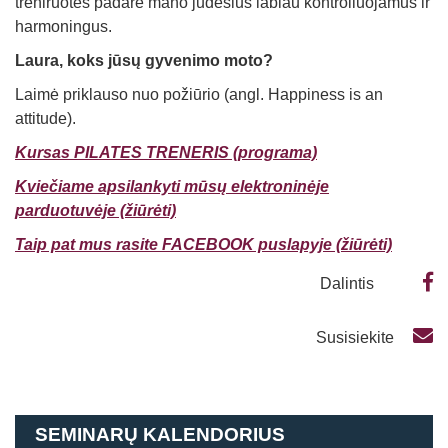
treniruotes padarė mano judesius labiau kontroliuojamus ir
harmoningus.
Laura, koks jūsų gyvenimo moto?
Laimė priklauso nuo požiūrio (angl. Happiness is an
attitude).
Kursas PILATES TRENERIS (programa)
Kviečiame apsilankyti mūsų elektroninėje
parduotuvėje (žiūrėti)
Taip pat mus rasite FACEBOOK puslapyje (žiūrėti)
Dalintis
Susisiekite
SEMINARŲ KALENDORIUS