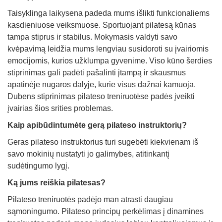
Taisyklinga laikysena padeda mums išlikti funkcionaliems
kasdieniuose veiksmuose. Sportuojant pilatesą kūnas
tampa stiprus ir stabilus. Mokymasis valdyti savo
kvėpavimą leidžia mums lengviau susidoroti su įvairiomis
emocijomis, kurios užklumpa gyvenime. Viso kūno šerdies
stiprinimas gali padėti pašalinti įtampą ir skausmus
apatinėje nugaros dalyje, kurie visus dažnai kamuoja.
Dubens stiprinimas pilateso treniruotėse padės įveikti
įvairias šios srities problemas.
Kaip apibūdintumėte gerą pilateso instruktorių?
Geras pilateso instruktorius turi sugebėti kiekvienam iš
savo mokinių nustatyti jo galimybes, atitinkantį
sudėtingumo lygį.
Ką jums reiškia pilatesas?
Pilateso treniruotės padėjo man atrasti daugiau
sąmoningumo. Pilateso principų perkėlimas į dinamines