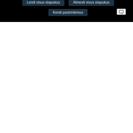
Leisti visus slapukus
Atmesti visus slapukus
VŠĮ Fitneso mokymo centras AEROMIX
Keisti pasirinkimus
Įm. k. 300034190
LT98 7300 0100 8525 8188
Swedbankas, banko kodas 73000
Kontaktai
Šv. Stepono g. 27C, Vilnius, Lietuva
+37065605711
+37060779864
info@aeromix.lt
Meniu
Apie Aeromix