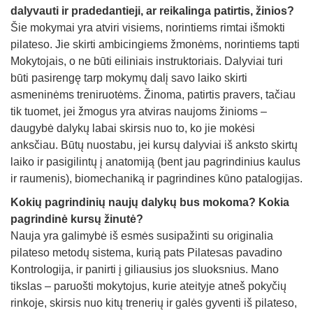
dalyvauti ir pradedantieji, ar reikalinga patirtis, žinios?
Šie mokymai yra atviri visiems, norintiems rimtai išmokti
pilateso. Jie skirti ambicingiems žmonėms, norintiems tapti
Mokytojais, o ne būti eiliniais instruktoriais. Dalyviai turi
būti pasirengę tarp mokymų dalį savo laiko skirti
asmeninėms treniruotėms. Žinoma, patirtis pravers, tačiau
tik tuomet, jei žmogus yra atviras naujoms žinioms –
daugybė dalykų labai skirsis nuo to, ko jie mokėsi
anksčiau. Būtų nuostabu, jei kursų dalyviai iš anksto skirtų
laiko ir pasigilintų į anatomiją (bent jau pagrindinius kaulus
ir raumenis), biomechaniką ir pagrindines kūno patalogijas.
Kokių pagrindinių naujų dalykų bus mokoma? Kokia
pagrindinė kursų žinutė?
Nauja yra galimybė iš esmės susipažinti su originalia
pilateso metodų sistema, kurią pats Pilatesas pavadino
Kontrologija, ir panirti į giliausius jos sluoksnius. Mano
tikslas – paruošti mokytojus, kurie ateityje atneš pokyčių
rinkoje, skirsis nuo kitų trenerių ir galės gyventi iš pilateso,