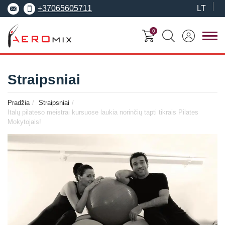
+37065605711
LT
0
FITNESO
TRENERIŲ
MOKYMO
SEMINARAI
Straipsniai
KURSAI
CENTRAS
Pradžia
Straipsniai
Seminarai
Asmeninis treneris
Italų pilateso meistrai kursuose laukia norinčių tapti tikrais Pilates
Apie Aeromix
pradedantiesiems
Mokytojais!
Pilates treneris
Europos fitneso mokykla
Specializuoti seminarai
Grupinių užsiėmi
EREPS
Anatomy Trains
treneris
Anatomy Trains
Fascia Movement
Fizinio rengimo tre
Fascia Movement
Konvencijos
Dėstytojai