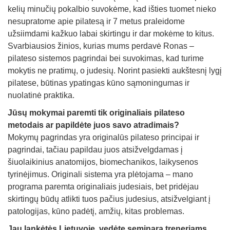
kelių minučių pokalbio suvokėme, kad išties tuomet nieko
nesupratome apie pilatesą ir 7 metus praleidome
užsiimdami kažkuo labai skirtingu ir dar mokėme to kitus.
Svarbiausios žinios, kurias mums perdavė Ronas –
pilateso sistemos pagrindai bei suvokimas, kad turime
mokytis ne pratimų, o judesių. Norint pasiekti aukštesnį lygį
pilatese, būtinas ypatingas kūno sąmoningumas ir
nuolatinė praktika.
Jūsų mokymai paremti tik originaliais pilateso
metodais ar papildėte juos savo atradimais?
Mokymų pagrindas yra originalūs pilateso principai ir
pagrindai, tačiau papildau juos atsižvelgdamas į
šiuolaikinius anatomijos, biomechanikos, laikysenos
tyrinėjimus. Originali sistema yra plėtojama – mano
programa paremta originaliais judesiais, bet pridėjau
skirtingų būdų atlikti tuos pačius judesius, atsižvelgiant į
patologijas, kūno padėtį, amžių, kitas problemas.
Jau lankėtės Lietuvoje, vedėte seminarą treneriams.