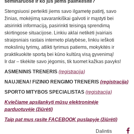
seminaruose ir ko jūs jiems palinkėsite?
Stengsiuosi perteikti jiems savo ilgametę patirtį, savo
žinias, mokėjimą savarankiškai galvoti ir mąstyti bei
atsirinkti informaciją, pasirinkti teisingą sprendimą
skirtingose situacijose. Linkiu aklai netikėti įvairiais
straipsniais rastais interneto platybėse, linkiu ieškoti
mokslinių tyrimų, atlikti tyrimus patiems, mokykitės ir
praktikuokite sportą bei kūno kultūrą visą gyvenimą!
Ir dar – tikėkite savo jėgomis, tik tuomet kažkas pavyks!
ASMENINIS TRENERIS
(registracija)
NAUJIENA! FIZINIO RENGIMO TRENERIS
(registracija)
SPORTO MITYBOS SPECIALISTAS
(registracija)
Kviečiame apsilankyti mūsų elektroninėje
parduotuvėje (žiūrėti)
Taip pat mus rasite FACEBOOK puslapyje (žiūrėti)
Dalintis