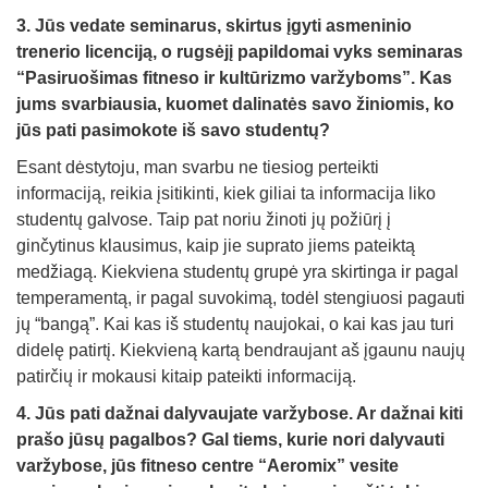
3. Jūs vedate seminarus, skirtus įgyti asmeninio
trenerio licenciją, o rugsėjį papildomai vyks seminaras
“Pasiruošimas fitneso ir kultūrizmo varžyboms”. Kas
jums svarbiausia, kuomet dalinatės savo žiniomis, ko
jūs pati pasimokote iš savo studentų?
Esant dėstytoju, man svarbu ne tiesiog perteikti
informaciją, reikia įsitikinti, kiek giliai ta informacija liko
studentų galvose. Taip pat noriu žinoti jų požiūrį į
ginčytinus klausimus, kaip jie suprato jiems pateiktą
medžiagą. Kiekviena studentų grupė yra skirtinga ir pagal
temperamentą, ir pagal suvokimą, todėl stengiuosi pagauti
jų “bangą”. Kai kas iš studentų naujokai, o kai kas jau turi
didelę patirtį. Kiekvieną kartą bendraujant aš įgaunu naujų
patirčių ir mokausi kitaip pateikti informaciją.
4. Jūs pati dažnai dalyvaujate varžybose. Ar dažnai kiti
prašo jūsų pagalbos? Gal tiems, kurie nori dalyvauti
varžybose, jūs fitneso centre “Aeromix” vesite