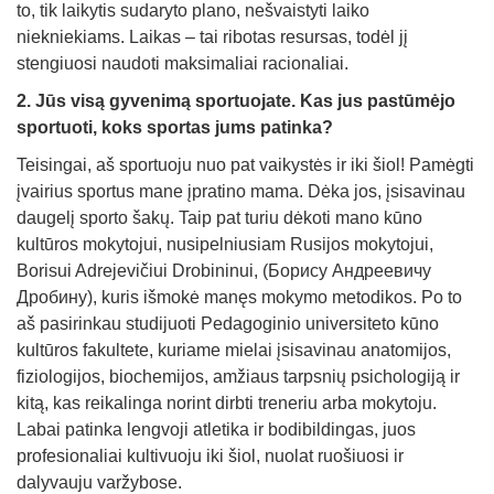
to, tik laikytis sudaryto plano, nešvaistyti laiko
niekniekiams. Laikas – tai ribotas resursas, todėl jį
stengiuosi naudoti maksimaliai racionaliai.
2. Jūs visą gyvenimą sportuojate. Kas jus pastūmėjo
sportuoti, koks sportas jums patinka?
Teisingai, aš sportuoju nuo pat vaikystės ir iki šiol! Pamėgti
įvairius sportus mane įpratino mama. Dėka jos, įsisavinau
daugelį sporto šakų. Taip pat turiu dėkoti mano kūno
kultūros mokytojui, nusipelniusiam Rusijos mokytojui,
Borisui Adrejevičiui Drobininui, (Борису Андреевичу
Дробину), kuris išmokė manęs mokymo metodikos. Po to
aš pasirinkau studijuoti Pedagoginio universiteto kūno
kultūros fakultete, kuriame mielai įsisavinau anatomijos,
fiziologijos, biochemijos, amžiaus tarpsnių psichologiją ir
kitą, kas reikalinga norint dirbti treneriu arba mokytoju.
Labai patinka lengvoji atletika ir bodibildingas, juos
profesionaliai kultivuoju iki šiol, nuolat ruošiuosi ir
dalyvauju varžybose.