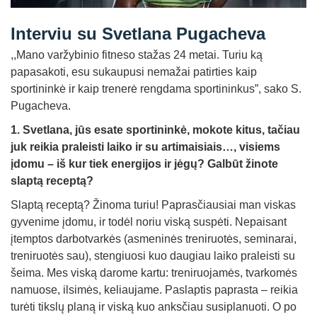
Straipsniai
Interviu su Svetlana Pugacheva
Sėkmės istorijos
,,Mano varžybinio fitneso stažas 24 metai. Turiu ką
Atsiliepimai
papasakoti, esu sukaupusi nemažai patirties kaip
sportininkė ir kaip trenerė rengdama sportininkus”, sako S.
Kontaktai
Pugacheva.
1. Svetlana, jūs esate sportininkė, mokote kitus, tačiau
juk reikia praleisti laiko ir su artimaisiais…, visiems
įdomu – iš kur tiek energijos ir jėgų? Galbūt žinote
slaptą receptą?
Slaptą receptą? Žinoma turiu! Paprasčiausiai man viskas
gyvenime įdomu, ir todėl noriu viską suspėti. Nepaisant
įtemptos darbotvarkės (asmeninės treniruotės, seminarai,
treniruotės sau), stengiuosi kuo daugiau laiko praleisti su
šeima. Mes viską darome kartu: treniruojamės, tvarkomės
namuose, ilsimės, keliaujame. Paslaptis paprasta – reikia
turėti tikslų planą ir viską kuo anksčiau susiplanuoti. O po