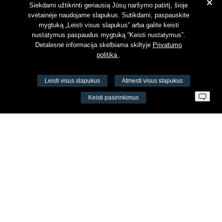
+
Susipažinau su
Privatumo politika
Siekdami užtikrinti geriausią Jūsų naršymo patirtį, šioje
svetainėje naudojame slapukus. Sutikdami, paspauskite
mygtuką „Leisti visus slapukus” arba galite keisti
nustatymus paspaudus mygtuką “Keisti nustatymus”.
Detalesnė informacija skelbiama skiltyje
Privatumo
politika
.
Leisti visus slapukus
Atmesti visus slapukus
VŠĮ Fitneso mokymo centras AEROMIX
Keisti pasirinkimus
Įm. k. 300034190
LT98 7300 0100 8525 8188
Swedbankas, banko kodas 73000
Kontaktai
Šv. Stepono g. 27C, Vilnius, Lietuva
+37065605711
+37060779864
info@aeromix.lt