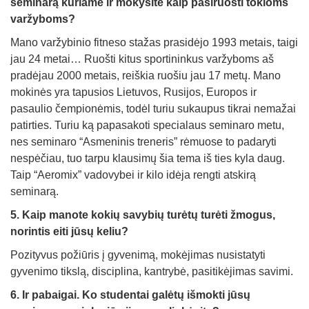
seminarą kuriame ir mokysite kaip pasiruošti tokioms
varžyboms?
Mano varžybinio fitneso stažas prasidėjo 1993 metais, taigi
jau 24 metai… Ruošti kitus sportininkus varžyboms aš
pradėjau 2000 metais, reiškia ruošiu jau 17 metų. Mano
mokinės yra tapusios Lietuvos, Rusijos, Europos ir
pasaulio čempionėmis, todėl turiu sukaupus tikrai nemažai
patirties. Turiu ką papasakoti specialaus seminaro metu,
nes seminaro “Asmeninis treneris” rėmuose to padaryti
nespėčiau, tuo tarpu klausimų šia tema iš ties kyla daug.
Taip “Aeromix” vadovybei ir kilo idėja rengti atskirą
seminarą.
5. Kaip manote kokių savybių turėtų turėti žmogus,
norintis eiti jūsų keliu?
Pozityvus požiūris į gyvenimą, mokėjimas nusistatyti
gyvenimo tikslą, disciplina, kantrybė, pasitikėjimas savimi.
6. Ir pabaigai. Ko studentai galėtų išmokti jūsų