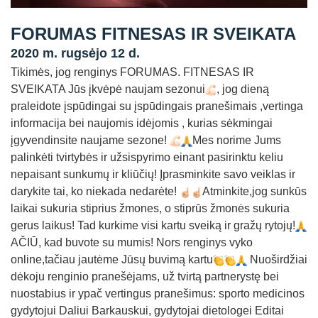
Straipsniai
FORUMAS FITNESAS IR SVEIKATA
Sėkmės istorijos
2020 m. rugsėjo 12 d.
Atsiliepimai
Tikimės, jog renginys FORUMAS. FITNESAS IR
SVEIKATA Jūs įkvėpė naujam sezonui
, jog dieną
Kontaktai
praleidote įspūdingai su įspūdingais pranešimais ,vertinga
informacija bei naujomis idėjomis , kurias sėkmingai
įgyvendinsite naujame sezone!
Mes norime Jums
palinkėti tvirtybės ir užsispyrimo einant pasirinktu keliu
nepaisant sunkumų ir kliūčių! Įprasminkite savo veiklas ir
darykite tai, ko niekada nedarėte!
Atminkite,jog sunkūs
laikai sukuria stiprius žmones, o stiprūs žmonės sukuria
gerus laikus! Tad kurkime visi kartu sveiką ir gražų rytojų!
AČIŪ, kad buvote su mumis! Nors renginys vyko
online,tačiau jautėme Jūsų buvimą kartu
Nuoširdžiai
dėkoju renginio pranešėjams, už tvirtą partnerystę bei
nuostabius ir ypač vertingus pranešimus: sporto medicinos
gydytojui Daliui Barkauskui, gydytojai dietologei Editai