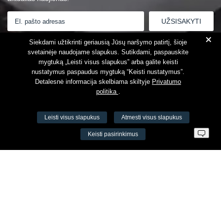
+
Susipažinau su
Privatumo politika
Siekdami užtikrinti geriausią Jūsų naršymo patirtį, šioje
svetainėje naudojame slapukus. Sutikdami, paspauskite
mygtuką „Leisti visus slapukus” arba galite keisti
nustatymus paspaudus mygtuką “Keisti nustatymus”.
Detalesnė informacija skelbiama skiltyje
Privatumo
politika
.
Leisti visus slapukus
Atmesti visus slapukus
VŠĮ Fitneso mokymo centras AEROMIX
Keisti pasirinkimus
Įm. k. 300034190
LT98 7300 0100 8525 8188
Swedbankas, banko kodas 73000
Kontaktai
Šv. Stepono g. 27C, Vilnius, Lietuva