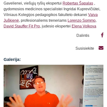
Gavelienei, viešųjų ryšių ekspertui
Robertas Šapalas
,
gydomosios medicinos specialistei Ingridai Kuprevičiūtei,
Vilniaus Kolegijos pedagogikos fakulteto dekanei
Vaiva
Juškienė
, profesionaliems treneriams
Lorenzo Sommo
,
David Stauffer Fit Pro
, judesio ekspertei
Elena Volkova
Dalintis
Susisiekite
Galerija: