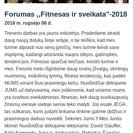
Straipsniai
Forumas ,,Fitnesas ir sveikata"-2018
Sėkmės istorijos
2018 m. rugsėjo 08 d.
Atsiliepimai
Trenerio darbas yra jauna industrija. Pradedame atrasti
Kontaktai
daug naujų dalykų šioje srityje, o tai reiškia, kad mes
turime atprasti nuo senų įpročių, mes turime keisti savo
mąstymą, kadangi atsiranda naujos idėjos, galimybės,
tendencijos. Fitnesas sparčiai keičiasi, keistis turime ir
mes. Forumo metu išgirdome daug svarių įžvalgų, skirtingų
nuomonių, mokslinių tyrimų, fitneso tendencijų, kas padės
MUMS einant šiuo prasmingu keliu. Nuoširdžiai dėkojame
JUMS už dalyvavimą, mes įsitikinome, kad visiems mums
yra svarbus sveikatinimas, fitnesas, tiek daug susikaupusių
žmonių vienoje vietoje seniai teko matyti. Jūs esate JĖGA,
tas vulkanas, kuris judant tinkama linkme galime didžius ir
prasmingus darbus nuveikti. Sėkmės Jums !! Mes Jumis
tikime! Nuoširdžiai dėkojame lektoriams: David Stauffer,
Egle Kemeryte, Juozas Jankauskas, Robertas Šapalas,