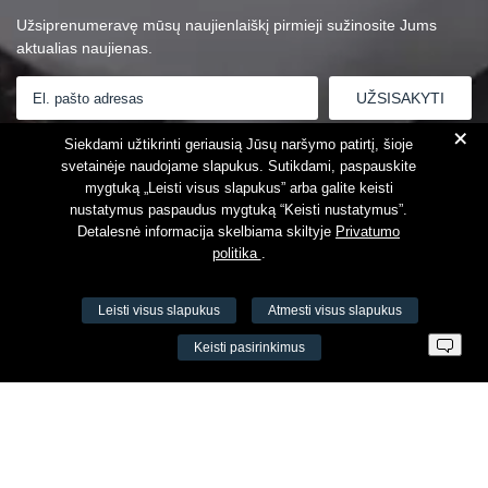
Užsiprenumeravę mūsų naujienlaiškį pirmieji sužinosite Jums
aktualias naujienas.
+
Susipažinau su
Privatumo politika
Siekdami užtikrinti geriausią Jūsų naršymo patirtį, šioje
svetainėje naudojame slapukus. Sutikdami, paspauskite
mygtuką „Leisti visus slapukus” arba galite keisti
nustatymus paspaudus mygtuką “Keisti nustatymus”.
Detalesnė informacija skelbiama skiltyje
Privatumo
politika
.
Leisti visus slapukus
Atmesti visus slapukus
VŠĮ Fitneso mokymo centras AEROMIX
Keisti pasirinkimus
Įm. k. 300034190
LT98 7300 0100 8525 8188
Swedbankas, banko kodas 73000
Kontaktai