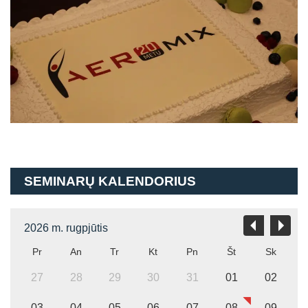
SEMINARŲ KALENDORIUS
2026 m. rugpjūtis
Pr
An
Tr
Kt
Pn
Št
Sk
27
28
29
30
31
01
02
03
04
05
06
07
08
09