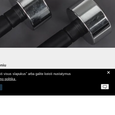
niu
+
ti visus slapukus” arba galite keisti nustatymus
ie Aeromix
mo politika
.
ntaktai
 parduotuvės taisyklės
vatumo politika