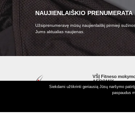
NAUJIENLAIŠKIO PRENUMERATA
Užsiprenumeravę mūsų naujienlaiškį pirmieji sužinos
Jums aktualias naujienas.
VŠĮ Fitneso mokymo
AEROMIX
Siekdami užtikrinti geriausią Jūsų naršymo patir
Įm. k. 300034190
paspaudus my
LT98 7300 0100 8525
Swedbankas, banko k