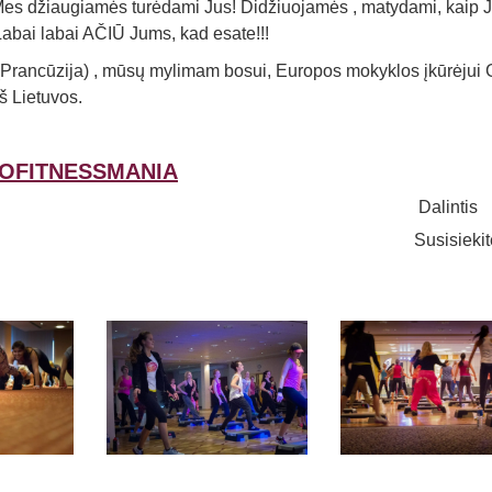
s džiaugiamės turėdami Jus! Didžiuojamės , matydami, kaip 
Labai labai AČIŪ Jums, kad esate!!!
rancūzija) , mūsų mylimam bosui, Europos mokyklos įkūrėjui 
š Lietuvos.
OFITNESSMANIA
Dalintis
Susisieki