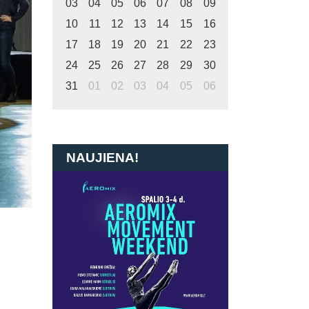
03
04
05
06
07
08
09
10
11
12
13
14
15
16
17
18
19
20
21
22
23
24
25
26
27
28
29
30
31
01
02
03
04
05
06
NAUJIENA!