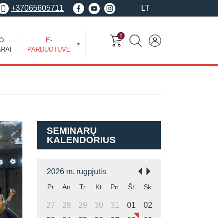
+37065605711
LT
0
EO
E-
RAI
PARDUOTUVĖ
SEMINARŲ
KALENDORIUS
2026 m. rugpjūtis
Pr
An
Tr
Kt
Pn
Št
Sk
27
28
29
30
31
01
02