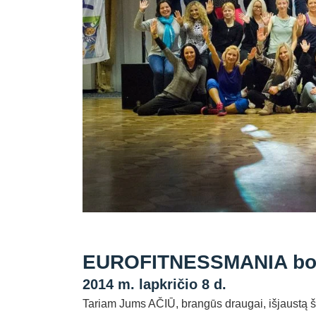
EUROFITNESSMANIA bou
2014 m. lapkričio 8 d.
Tariam Jums AČIŪ, brangūs draugai, išjaustą ši