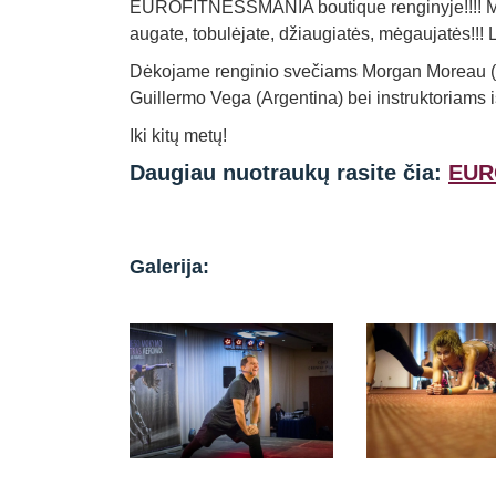
EUROFITNESSMANIA boutique renginyje!!!! Me
augate, tobulėjate, džiaugiatės, mėgaujatės!!! 
Dėkojame renginio svečiams Morgan Moreau (P
Guillermo Vega (Argentina) bei instruktoriams i
Iki kitų metų!
Daugiau nuotraukų rasite čia:
EUR
Galerija: