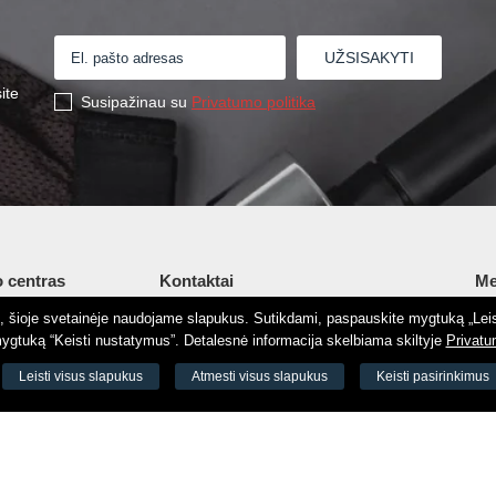
ite
Susipažinau su
Privatumo politika
 centras
Kontaktai
Me
tį, šioje svetainėje naudojame slapukus. Sutikdami, paspauskite mygtuką „Leis
Šv. Stepono g. 27C, Vilnius, Lietuva
Ap
gtuką “Keisti nustatymus”. Detalesnė informacija skelbiama skiltyje
Privatu
+37065605711
Ko
 8188
Leisti visus slapukus
Atmesti visus slapukus
Keisti pasirinkimus
+37060779864
El.
odas 73000
info@aeromix.lt
Pri