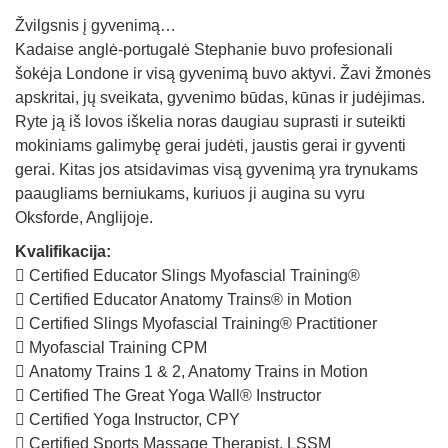
Žvilgsnis į gyvenimą…
Kadaise anglė-portugalė Stephanie buvo profesionali
šokėja Londone ir visą gyvenimą buvo aktyvi. Žavi žmonės
apskritai, jų sveikata, gyvenimo būdas, kūnas ir judėjimas.
Ryte ją iš lovos iškelia noras daugiau suprasti ir suteikti
mokiniams galimybę gerai judėti, jaustis gerai ir gyventi
gerai. Kitas jos atsidavimas visą gyvenimą yra trynukams
paaugliams berniukams, kuriuos ji augina su vyru
Oksforde, Anglijoje.
Kvalifikacija:
 Certified Educator Slings Myofascial Training®
 Certified Educator Anatomy Trains® in Motion
 Certified Slings Myofascial Training® Practitioner
 Myofascial Training CPM
 Anatomy Trains 1 & 2, Anatomy Trains in Motion
 Certified The Great Yoga Wall® Instructor
 Certified Yoga Instructor, CPY
 Certified Sports Massage Therapist, LSSM