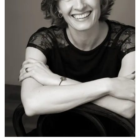
Straipsniai
Sėkmės istorijos
Atsiliepimai
Kontaktai