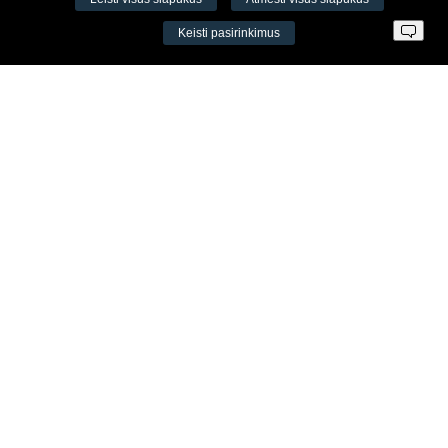
VŠĮ Fitneso mokymo centras AEROMIX
Keisti pasirinkimus
Įm. k. 300034190
LT98 7300 0100 8525 8188
Swedbankas, banko kodas 73000
Kontaktai
Šv. Stepono g. 27C, Vilnius, Lietuva
+37065605711
+37060779864
info@aeromix.lt
Meniu
Apie Aeromix