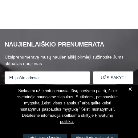
NAUJIENLAIŠKIO PRENUMERATA
Užsiprenumeravę mūsų naujienlaiškį pirmieji sužinosite Jums
aktualias naujienas.
+
Susipažinau su
Privatumo politika
Siekdami užtikrinti geriausią Jūsų naršymo patirtį, šioje
svetainėje naudojame slapukus. Sutikdami, paspauskite
mygtuką „Leisti visus slapukus” arba galite keisti
nustatymus paspaudus mygtuką “Keisti nustatymus”.
Detalesnė informacija skelbiama skiltyje
Privatumo
politika
.
Leisti visus slapukus
Atmesti visus slapukus