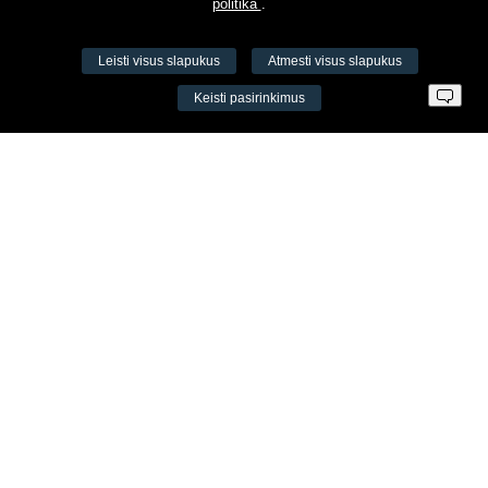
politika
.
Leisti visus slapukus
Atmesti visus slapukus
VŠĮ Fitneso mokymo centras AEROMIX
Keisti pasirinkimus
Įm. k. 300034190
LT98 7300 0100 8525 8188
Swedbankas, banko kodas 73000
Kontaktai
Šv. Stepono g. 27C, Vilnius, Lietuva
+37065605711
+37060779864
info@aeromix.lt
Meniu