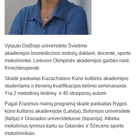
Straipsniai
Sėkmės istorijos
Atsiliepimai
Kontaktai
Vytauto Didžiojo universiteto Švietimo
akademijos biomedicinos mokslų daktarė, docentė, sporto
mokslininkė. Lietuvos Olimpinės akademijos garbės narė.
Kineziterapeutė.
Skaitė paskaitas Kazachstano Kūno kultūros akademijos
studentams ir trenerių kvalifikacijos kėlimo seminaruose.
Yra 2 metodinių leidinių ir 40 straipsnių autorė.
Pagal Erasmus mainų programą skaitė paskaitas Rygos
kūno kultūros akademijoje (Latvija), Bolonijos universitete
(Italija) ir Granados universitetuose (Ispanija). Atlieka
mokslinius tyrimus kartu su Gdansko ir Ščeceno sporto
mokslininkais.