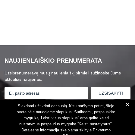
NAUJIENLAIŠKIO PRENUMERATA
Užsiprenumeravę mūsų naujienlaiškį pirmieji sužinosite Jums
aktualias naujienas.
+
Susipažinau su
Privatumo politika
Siekdami užtikrinti geriausią Jūsų naršymo patirtį, šioje
svetainėje naudojame slapukus. Sutikdami, paspauskite
mygtuką „Leisti visus slapukus” arba galite keisti
nustatymus paspaudus mygtuką “Keisti nustatymus”.
Detalesnė informacija skelbiama skiltyje
Privatumo