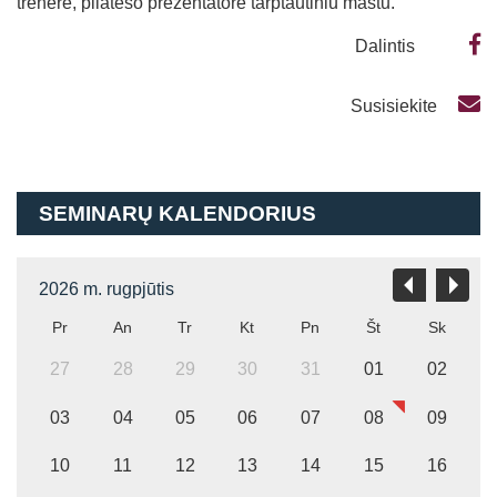
trenerė, pilateso prezentatorė tarptautiniu mastu.
Dalintis
Susisiekite
SEMINARŲ KALENDORIUS
2026 m. rugpjūtis
Pr
An
Tr
Kt
Pn
Št
Sk
27
28
29
30
31
01
02
03
04
05
06
07
08
09
10
11
12
13
14
15
16