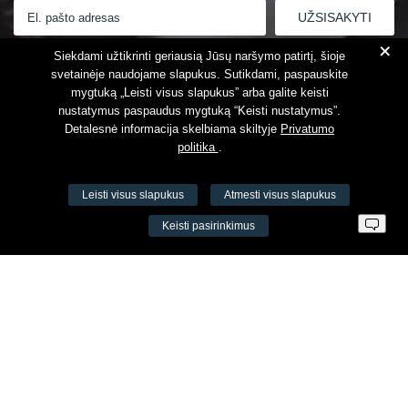
+
Susipažinau su
Privatumo politika
Siekdami užtikrinti geriausią Jūsų naršymo patirtį, šioje
svetainėje naudojame slapukus. Sutikdami, paspauskite
mygtuką „Leisti visus slapukus” arba galite keisti
nustatymus paspaudus mygtuką “Keisti nustatymus”.
Detalesnė informacija skelbiama skiltyje
Privatumo
politika
.
Leisti visus slapukus
Atmesti visus slapukus
VŠĮ Fitneso mokymo centras AEROMIX
Keisti pasirinkimus
Įm. k. 300034190
LT98 7300 0100 8525 8188
Swedbankas, banko kodas 73000
Kontaktai
Šv. Stepono g. 27C, Vilnius, Lietuva
+37065605711