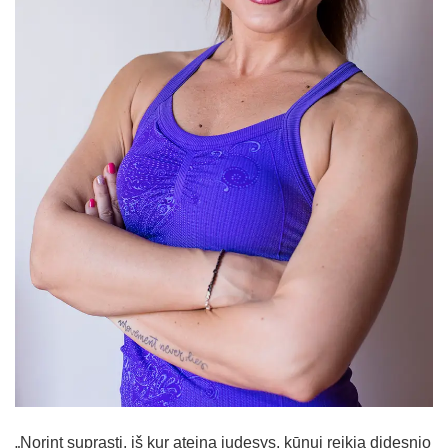
Straipsniai
Sėkmės istorijos
Atsiliepimai
Kontaktai
„Norint suprasti, iš kur ateina judesys, kūnui reikia didesnio