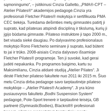
sąmoningumo“, – įsitikinusi Cinzia Galletto, „PMA®-CPT –
Atelier Pilates®“ akademijos pedagogė.Cinzia yra
profesionali Fletcher Pilates® mokytoja ir sertifikuota PMA
CEC tiekėja. Turėdama dešimties metų gimnastės patirtį ji
suprato, kad pilatesas atspindi discipliną ir tikslumą, kurių ji
įgijo būdama gimnaste. Pilateso instruktore ji tapo 2000 m.,
bet visada siekė daugiau. Po dalyvavimo profesionalaus
mokytojo Rono Fletcherio seminare ji suprato, kad būtent
to jai ir trūko. 2008-aisiais Cinzia dalyvavo išsamioje
Fletcher Pilates® programoje. Ten ji suvokė, kad gerai
judėti nepakanka. Po programos baigimo, kartu su
Maksimilianu, Cinzia atidarė studiją „Atelier Pilates“. Ji
dėstė Fletcher pilateso fakultete nuo 2011 iki 2015 m. Šiuo
metu Cinzia dirba pedagoge savo tarptautinėje pilateso
mokykloje – „Atelier Pilates® Academy“. Ji yra kūno
pusiausvyros fakulteto „Bodhi Suspension System“
pedagogė, Pole-Sport trenerė ir tarptautinė teisėja, GB
partnerė (GymnasticBodies), Blackroll® profesionali