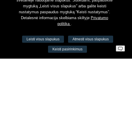
svetainėje naudojame slapukus. Sutikdami, paspauskite
mygtuką „Leisti visus slapukus” arba galite keisti
nustatymus paspaudus mygtuką “Keisti nustatymus”.
Detalesnė informacija skelbiama skiltyje
Privatumo
politika
.
Leisti visus slapukus
Atmesti visus slapukus
VŠĮ Fitneso mokymo centras AEROMIX
Keisti pasirinkimus
Įm. k. 300034190
LT98 7300 0100 8525 8188
Swedbankas, banko kodas 73000
Kontaktai
Šv. Stepono g. 27C, Vilnius, Lietuva
+37065605711
+37060779864
info@aeromix.lt