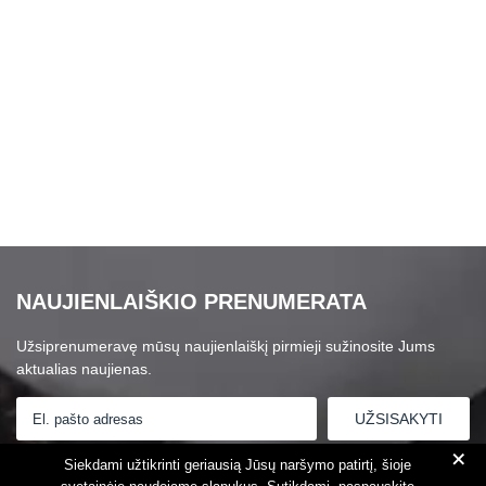
NAUJIENLAIŠKIO PRENUMERATA
Užsiprenumeravę mūsų naujienlaiškį pirmieji sužinosite Jums
aktualias naujienas.
+
Susipažinau su
Privatumo politika
Siekdami užtikrinti geriausią Jūsų naršymo patirtį, šioje