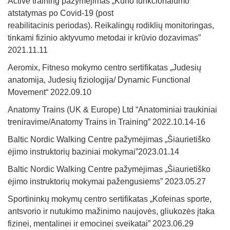
Active training pažymėjimas „Kūno funkcionalumo
atstatymas po Covid-19 (post
reabilitacinis periodas). Reikalingų rodiklių monitoringas,
tinkami fizinio aktyvumo metodai ir krūvio dozavimas”
2021.11.11
Aeromix, Fitneso mokymo centro sertifikatas „Judesių
anatomija, Judesių fiziologija/ Dynamic Functional
Movement“ 2022.09.10
Anatomy Trains (UK & Europe) Ltd “Anatominiai traukiniai
treniravime/Anatomy Trains in Training” 2022.10.14-16
Baltic Nordic Walking Centre pažymėjimas „Šiaurietiško
ėjimo instruktorių baziniai mokymai”2023.01.14
Baltic Nordic Walking Centre pažymėjimas „Šiaurietiško
ėjimo instruktorių mokymai pažengusiems” 2023.05.27
Sportininkų mokymų centro sertifikatas „Kofeinas sporte,
antsvorio ir nutukimo mažinimo naujovės, gliukozės įtaka
fizinei, mentalinei ir emocinei sveikatai” 2023.06.29