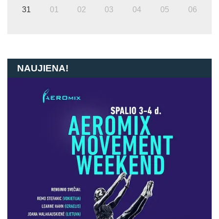
31
01
02
03
04
05
06
NAUJIENA!