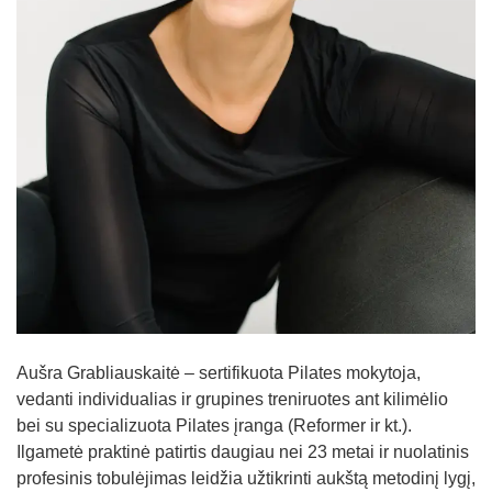
Straipsniai
Sėkmės istorijos
Atsiliepimai
Kontaktai
Aušra Grabliauskaitė – sertifikuota Pilates mokytoja,
vedanti individualias ir grupines treniruotes ant kilimėlio
bei su specializuota Pilates įranga (Reformer ir kt.).
Ilgametė praktinė patirtis daugiau nei 23 metai ir nuolatinis
profesinis tobulėjimas leidžia užtikrinti aukštą metodinį lygį,