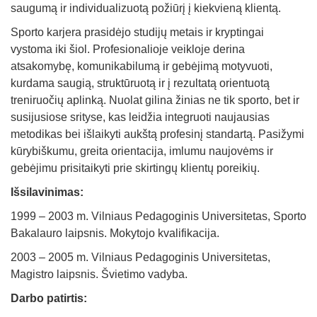
saugumą ir individualizuotą požiūrį į kiekvieną klientą.
Sporto karjera prasidėjo studijų metais ir kryptingai
vystoma iki šiol. Profesionalioje veikloje derina
atsakomybę, komunikabilumą ir gebėjimą motyvuoti,
kurdama saugią, struktūruotą ir į rezultatą orientuotą
treniruočių aplinką. Nuolat gilina žinias ne tik sporto, bet ir
susijusiose srityse, kas leidžia integruoti naujausias
metodikas bei išlaikyti aukštą profesinį standartą. Pasižymi
kūrybiškumu, greita orientacija, imlumu naujovėms ir
gebėjimu prisitaikyti prie skirtingų klientų poreikių.
Išsilavinimas:
1999 – 2003 m. Vilniaus Pedagoginis Universitetas, Sporto
Bakalauro laipsnis. Mokytojo kvalifikacija.
2003 – 2005 m. Vilniaus Pedagoginis Universitetas,
Magistro laipsnis. Švietimo vadyba.
Darbo patirtis: