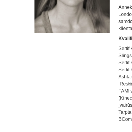
Anneke
London
samdom
klient
Kvalif
Sertif
Slings
Sertif
Sertif
Ashta
iRest®
FAMI w
(Kinec
Įvairū
Tarpta
BCom A