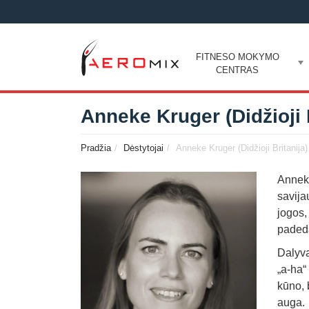
FITNESO MOKYMO
CENTRAS
Anneke Kruger (Didžioji B
Pradžia
Dėstytojai
Anneke Kruger (Didžioji Britanija)
Anneke
savija
jogos,
padeda
Dalyva
„a-ha“
kūno, 
auga.