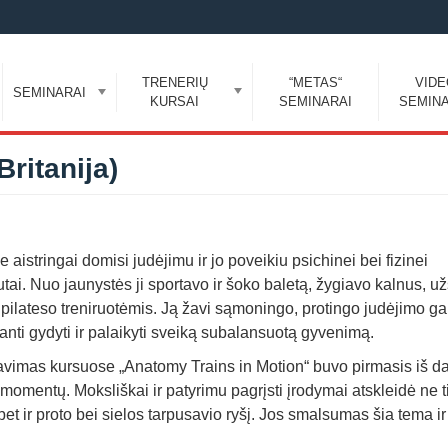
TRENERIŲ
“METAS“
VID
SEMINARAI
KURSAI
SEMINARAI
SEMINA
ritanija)
 aistringai domisi judėjimu ir jo poveikiu psichinei bei fizinei
utai. Nuo jaunystės ji sportavo ir šoko baletą, žygiavo kalnus, 
 pilateso treniruotėmis. Ją žavi sąmoningo, protingo judėjimo gal
nti gydyti ir palaikyti sveiką subalansuotą gyvenimą.
vimas kursuose „Anatomy Trains in Motion“ buvo pirmasis iš d
 momentų. Moksliškai ir patyrimu pagrįsti įrodymai atskleidė ne t
bet ir proto bei sielos tarpusavio ryšį. Jos smalsumas šia tema ir