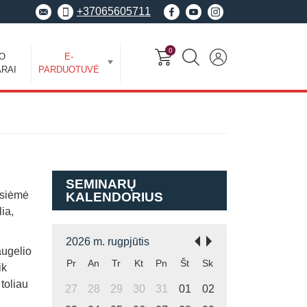
+37065605711
0
EO
E-
RAI
PARDUOTUVĖ
SEMINARŲ
užsiėmė
KALENDORIUS
ia,
2026 m. rugpjūtis
augelio
Pr
An
Tr
Kt
Pn
Št
Sk
ik
 toliau
27
28
29
30
31
01
02