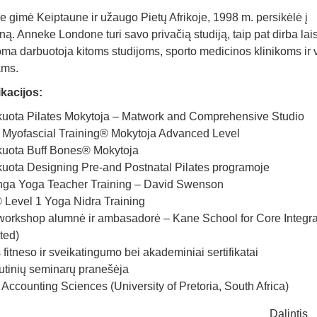
 gimė Keiptaune ir užaugo Pietų Afrikoje, 1998 m. persikėlė į
ą. Anneke Londone turi savo privačią studiją, taip pat dirba lai
a darbuotoja kitoms studijoms, sporto medicinos klinikoms ir 
ams.
ikacijos:
ikuota Pilates Mokytoja – Matwork and Comprehensive Studio
 Myofascial Training® Mokytoja Advanced Level
ikuota Buff Bones® Mokytoja
ikuota Designing Pre-and Postnatal Pilates programoje
nga Yoga Teacher Training – David Swenson
 Level 1 Yoga Nidra Training
orkshop alumnė ir ambasadorė – Kane School for Core Integra
ted)
s fitneso ir sveikatingumo bei akademiniai sertifikatai
utinių seminarų pranešėja
ccounting Sciences (University of Pretoria, South Africa)
Dalintis