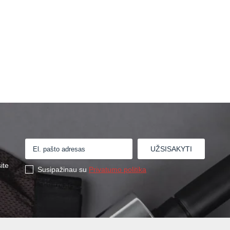
ite
Susipažinau su
Privatumo politika