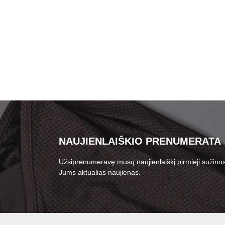
NAUJIENLAIŠKIO PRENUMERATA
Užsiprenumeravę mūsų naujienlaiškį pirmieji sužinos
Jums aktualias naujienas.