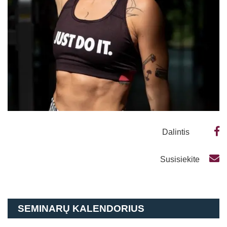
Straipsniai
Sėkmės istorijos
Atsiliepimai
Kontaktai
Dalintis
Susisiekite
SEMINARŲ KALENDORIUS