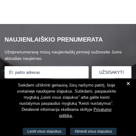
NAUJIENLAIŠKIO PRENUMERATA
Užsiprenumeravę mūsų naujienlaiškį pirmieji sužinosite Jums
aktualias naujienas.
+
Susipažinau su
Privatumo politika
Siekdami užtikrinti geriausią Jūsų naršymo patirtį, šioje
svetainėje naudojame slapukus. Sutikdami, paspauskite
mygtuką „Leisti visus slapukus” arba galite keisti
nustatymus paspaudus mygtuką “Keisti nustatymus”.
Detalesnė informacija skelbiama skiltyje
Privatumo
politika
.
Leisti visus slapukus
Atmesti visus slapukus
VŠĮ Fitneso mokymo centras AEROMIX