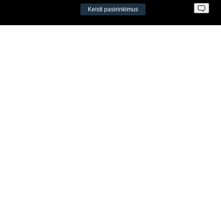
Keisti pasirinkimus
Įm. k. 300034190
LT98 7300 0100 8525 8188
Swedbankas, banko kodas 73000
Kontaktai
Šv. Stepono g. 27C, Vilnius, Lietuva
+37065605711
+37060779864
info@aeromix.lt
Meniu
Apie Aeromix
Kontaktai