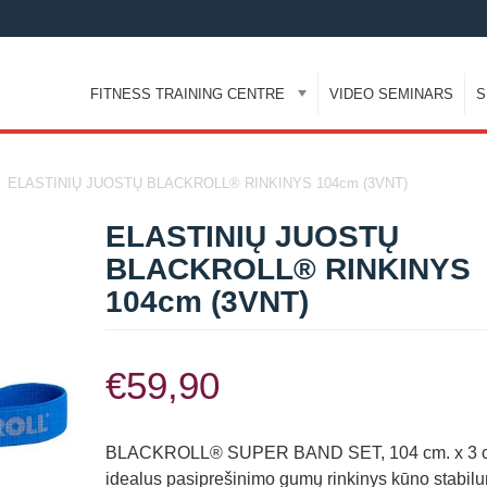
FITNESS TRAINING CENTRE
VIDEO SEMINARS
S
ELASTINIŲ JUOSTŲ BLACKROLL® RINKINYS 104cm (3VNT)
ELASTINIŲ JUOSTŲ
BLACKROLL® RINKINYS
104cm (3VNT)
€
59,90
BLACKROLL® SUPER BAND SET, 104 cm. x 3 c
idealus pasiprešinimo gumų rinkinys kūno stabilu