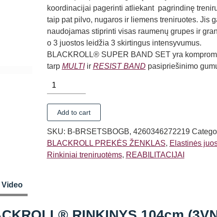
koordinacijai pagerinti atliekant pagrindinę trenir
taip pat pilvo, nugaros ir liemens treniruotes. Jis ga
naudojamas stiprinti visas raumenų grupes ir gra
o 3 juostos leidžia 3 skirtingus intensyvumus.
BLACKROLL® SUPER BAND SET yra komprom
tarp
MULTI
ir
RESIST BAND
pasipriešinimo gum
ELASTINIŲ
JUOSTŲ
BLACKROLL®
Add to cart
RINKINYS
104cm
SKU:
B-BRSETSBOGB, 4260346272219
Categor
(3VNT)
BLACKROLL PREKĖS ŽENKLAS
,
Elastinės juo
quantity
Rinkiniai treniruotėms
,
REABILITACIJAI
Video
CKROLL® RINKINYS 104cm (3VN