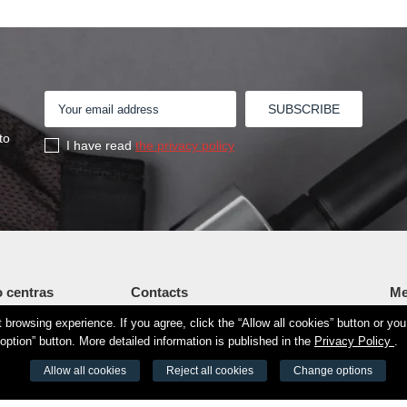
to
I have read
the privacy policy
 centras
Contacts
Me
browsing experience. If you agree, click the “Allow all cookies” button or yo
Šv. Stepono str. 27C, Vilnius
Fi
34190
option” button. More detailed information is published in the
Privacy Policy
.
+37065605711
Vi
8525 8188
Allow all cookies
Reject all cookies
Change options
info@aeromix.lt
Se
de 73000