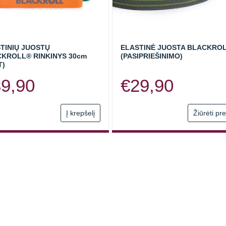
TINIŲ JUOSTŲ
ELASTINĖ JUOSTA BLACKRO
KROLL® RINKINYS 30cm
(PASIPRIEŠINIMO)
T)
39,90
€
29,90
Į krepšelį
Žiūrėti pr