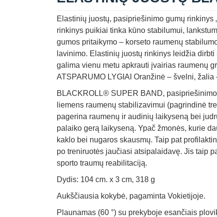
Elastinių juostų, pasipriešinimo gumų rin
rinkinys puikiai tinka kūno stabilumui, lankstu
gumos pritaikymo – korseto raumenų stabilumo t
lavinimo. Elastinių juostų rinkinys leidžia di
galima vienu metu apkrauti įvairias raumenų g
ATSPARUMO LYGIAI Oranžinė – švelni, žalia – v
BLACKROLL® SUPER BAND, pasipriešinimo gum
liemens raumenų stabilizavimui (pagrindinė tre
pagerina raumenų ir audinių laikyseną bei jud
palaiko gerą laikyseną. Ypač žmonės, kurie daug
kaklo bei nugaros skausmų. Taip pat profilakt
po treniruotės jaučiasi atsipalaidavę. Jis taip
sporto traumų reabilitaciją.
Dydis: 104 cm. x 3 cm, 318 g
Aukščiausia kokybė, pagaminta Vokietijoje.
Plaunamas (60 °) su prekyboje esančiais plovik