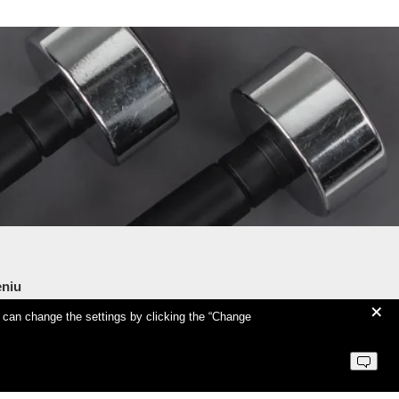
on
the
product
page
niu
+
u can change the settings by clicking the “Change
tness Training Centre
deo seminars
minars