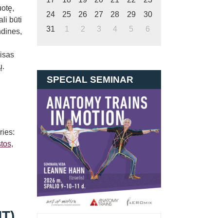
uotę,
24
25
26
27
28
29
30
li būti
31
1
2
3
4
5
6
ndines,
isas
ų.
SPECIAL SEMINAR
ies:
stos
,
T)