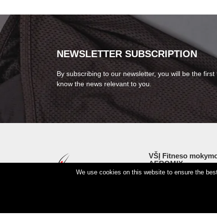
on
the
product
page
NEWSLETTER SUBSCRIPTION
By subscribing to our newsletter, you will be the first 
know the news relevant to you.
VŠĮ Fitneso mokymo
AEROMIX
We use cookies on this website to ensure the best 
Entreprise code 3000
VAT LT98 7300 0100 
Swedbankas, bank co