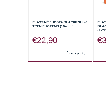
ELASTINĖ JUOSTA BLACKROLL®
ELAS
TRENIRUOTĖMS (104 cm)
BLAC
(3VN
€
22,90
€
This
Žiūrėti prekę
product
has
multiple
variants.
The
options
may
be
chosen