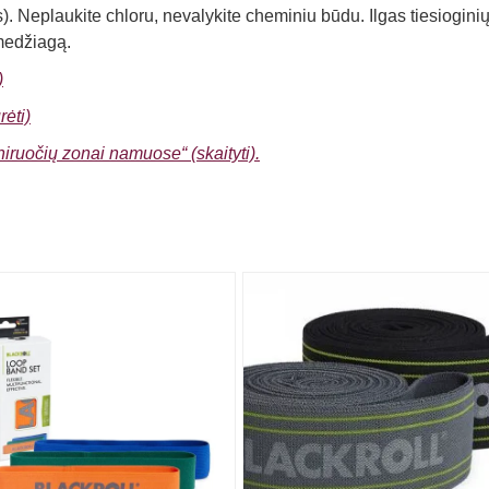
s). Neplaukite chloru, nevalykite cheminiu būdu. Ilgas tiesiogini
medžiagą.
)
rėti)
eniruočių zonai namuose“ (skaityti).