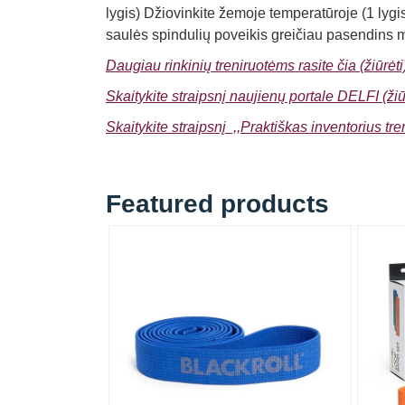
lygis) Džiovinkite žemoje temperatūroje (1 lygi
saulės spindulių poveikis greičiau pasendins 
Daugiau rinkinių treniruotėms rasite čia (žiūrėti
Skaitykite straipsnį naujienų portale DELFI (žiū
Skaitykite straipsnį ,,Praktiškas inventorius tr
Featured products