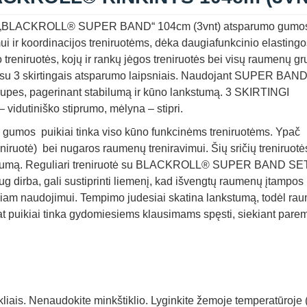
kinys „BLACKROLL® SUPER BAND“ 104cm (3vnt) atsparumo gumo
mui ir koordinacijos treniruotėms, dėka daugiafunkcinio elasting
reniruotės, kojų ir rankų jėgos treniruotės bei visų raumenų gr
rbti su 3 skirtingais atsparumo laipsniais. Naudojant SUPER BAN
rupes, pagerinant stabilumą ir kūno lankstumą. 3 SKIRTINGI
idutiniško stiprumo, mėlyna – stipri.
os puikiai tinka viso kūno funkcinėms treniruotėms.
Ypač
niruotė) bei nugaros raumenų treniravimui. Šių sričių treniruotė
rumą.
Reguliari treniruotė su BLACKROLL® SUPER BAND SE
 dirba, gali sustiprinti liemenį, kad išvengtų raumenų įtampos 
iniam naudojimui. Tempimo judesiai skatina lankstumą, todėl ra
 pat puikiai tinka gydomiesiems klausimams spęsti, siekiant parem
liais. Nenaudokite minkštiklio. Lyginkite žemoje temperatūroje 