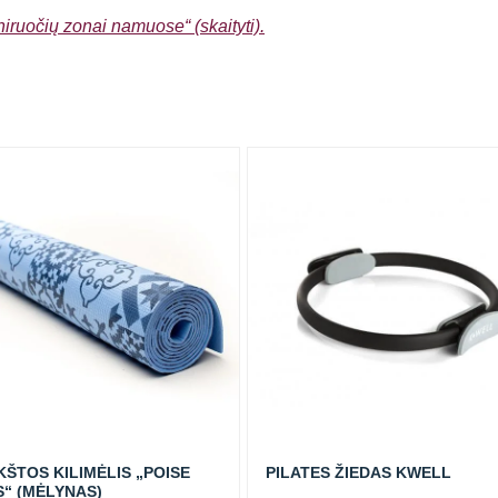
eniruočių zonai namuose“ (skaityti).
ŠTOS KILIMĖLIS „POISE
PILATES ŽIEDAS KWELL
S“ (MĖLYNAS)