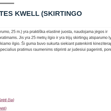
TES KWELL (SKIRTINGO
umo, 25 m.) yra praktiška elastinė juosta, naudojama jėgos ir
atimams. Jis yra 25 metrų ilgio ir yra trijų skirtingų atsparumo l
eikiamo ilgio. Ši guma buvo sukurta siekiant patenkinti kineziter
pecialius pratimus raumenims stiprinti ar judesiui pagerinti, pore
rėti čia)
ėti)