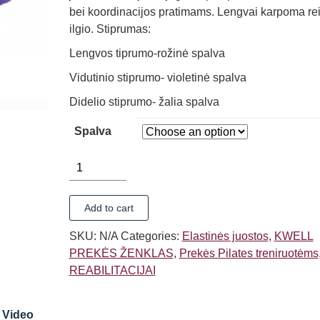
bei koordinacijos pratimams. Lengvai karpoma re
ilgio. Stiprumas:
Lengvos tiprumo-rožinė spalva
Vidutinio stiprumo- violetinė spalva
Didelio stiprumo- žalia spalva
Spalva
ELASTINĖ
JUOSTA
PILATES
Add to cart
KWELL
(SKIRTINGO
SKU:
N/A
Categories:
Elastinės juostos
,
KWELL
STIPRUMO,
PREKĖS ŽENKLAS
,
Prekės Pilates treniruotėms
25
REABILITACIJAI
m.)
quantity
Video