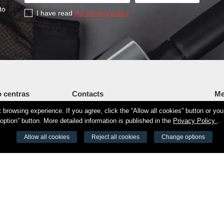
to
I have read
the privacy policy
 centras
Contacts
Me
browsing experience. If you agree, click the “Allow all cookies” button or yo
Šv. Stepono str. 27C, Vilnius
Fi
34190
option” button. More detailed information is published in the
Privacy Policy
.
+37065605711
Vi
8525 8188
Allow all cookies
Reject all cookies
Change options
info@aeromix.lt
Se
de 73000
E