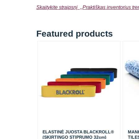
Skaitykite straipsnį ,,Praktiškas inventorius tr
Featured products
ELASTINĖ JUOSTA BLACKROLL®
MANK
(SKIRTINGO STIPRUMO 32cm)
TILE