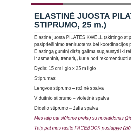
ELASTINĖ JUOSTA PILA
STIPRUMO, 25 m.)
Elastinė juosta PILATES KWELL (skirtingo stipr
pasipriešinimo treniruotėms bei koordinacijos pr
Elastingą guminį diržą galima supjaustyti iki r
ir asmeninių trenerių, kurie nori rekomenduoti s
Dydis: 15 cm ilgio x 25 m ilgio
Stiprumas:
Lengvos stiprumo – rožinė spalva
Vidutinio stiprumo – violetinė spalva
Didelio stiprumo – žalia spalva
Mes taip pat siūlome prekių su nuolaidomis (žiū
Taip pat mus rasite FACEBOOK puslapyje (žiūr