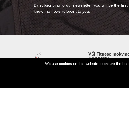
By subscribing to our newsletter, you will be the first 
know the news relevant to you.
VŠĮ Fitneso mokymo
AEROMIX
We use cookies on this website to ensure the best 
Entreprise code 3000
VAT LT98 7300 0100 
Swedbankas, bank co
Copyright © 2026 Aeromix.
Privacy Policy