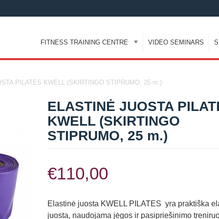
FITNESS TRAINING CENTRE
VIDEO SEMINARS
S
STA PILATES KWELL (SKIRTINGO STIPRUMO, 25 m.)
ELASTINĖ JUOSTA PILAT
KWELL (SKIRTINGO
STIPRUMO, 25 m.)
€
110,00
Elastinė juosta KWELL PILATES yra praktiška el
juosta, naudojama jėgos ir pasipriešinimo treniru