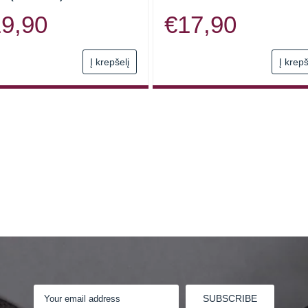
19,90
€
17,90
Į krepšelį
Į krepš