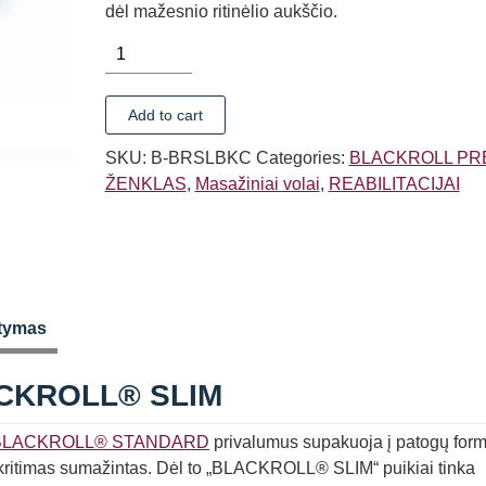
dėl mažesnio ritinėlio aukščio.
MASAŽINIS
VOLAS
BLACKROLL®
Add to cart
SLIM
quantity
SKU:
B-BRSLBKC
Categories:
BLACKROLL PR
ŽENKLAS
,
Masažiniai volai
,
REABILITACIJAI
tymas
CKROLL® SLIM
BLACKROLL® STANDARD
privalumus supakuoja į patogų form
apskritimas sumažintas. Dėl to „BLACKROLL® SLIM“ puikiai tinka