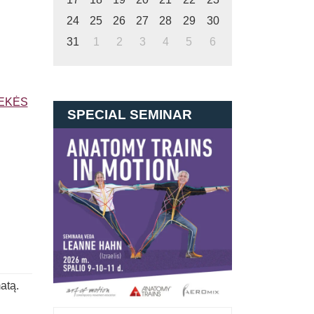
24
25
26
27
28
29
30
31
1
2
3
4
5
6
EKĖS
SPECIAL SEMINAR
atą.