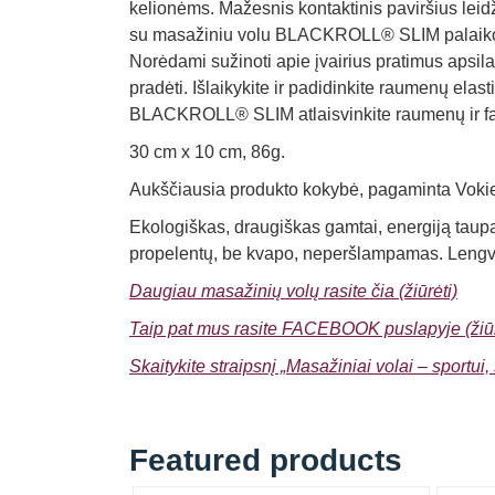
kelionėms. Mažesnis kontaktinis paviršius leid
su masažiniu volu BLACKROLL® SLIM palaiko sp
Norėdami sužinoti apie įvairius pratimus ap
pradėti. Išlaikykite ir padidinkite raumenų el
BLACKROLL® SLIM atlaisvinkite raumenų ir fas
30 cm x 10 cm, 86g.
Aukščiausia produkto kokybė, pagaminta Vokiet
Ekologiškas, draugiškas gamtai, energiją tau
propelentų, be kvapo, neperšlampamas. Lengva v
Daugiau masažinių volų rasite čia (žiūrėti)
Taip pat mus rasite FACEBOOK puslapyje (žiūr
Skaitykite straipsnį „Masažiniai volai – sportui, 
Featured products