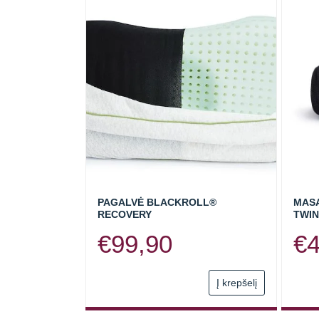
PAGALVĖ BLACKROLL®
MASA
RECOVERY
TWIN
€
99,90
€
Į krepšelį