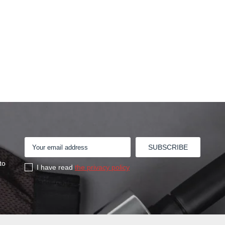
to
I have read
the privacy policy