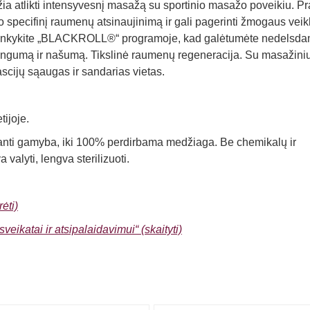
žia atlikti intensyvesnį masažą su sportinio masažo poveikiu. Pr
ecifinį raumenų atsinaujinimą ir gali pagerinti žmogaus veik
silankykite „BLACKROLL®“ programoje, kad galėtumėte nedelsda
astingumą ir našumą. Tikslinė raumenų regeneracija. Su masažini
cijų sąaugas ir sandarias vietas.
ijoje.
panti gamyba, iki 100% perdirbama medžiaga. Be chemikalų ir
alyti, lengva sterilizuoti.
ėti)
sveikatai ir atsipalaidavimui“ (skaityti)