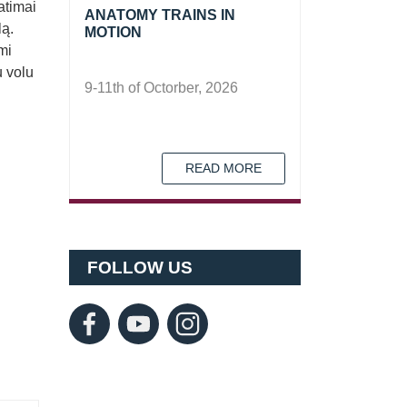
atimai
ANATOMY TRAINS IN
lą.
MOTION
mi
u volu
9-11th of Octorber, 2026
READ MORE
FOLLOW US