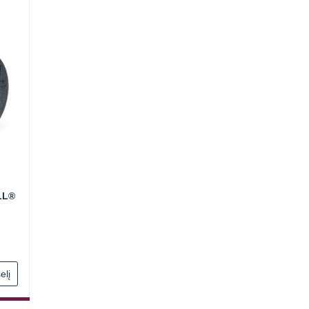
LL®
elį