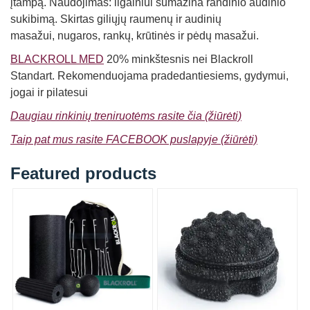
įtampą. Naudojimas: ilgainiui sumažina randinio audinio
sukibimą. Skirtas giliųjų raumenų ir audinių
masažui, nugaros, rankų, krūtinės ir pėdų masažui.
BLACKROLL MED
20% minkštesnis nei Blackroll
Standart. Rekomenduojama pradedantiesiems, gydymui,
jogai ir pilatesui
Daugiau rinkinių treniruotėms rasite čia (žiūrėti)
Taip pat mus rasite FACEBOOK puslapyje (žiūrėti)
Featured products