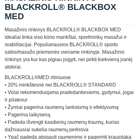
BLACKROLL® BLACKBOX
MED
Masažinis rinkinys BLACKROLL® BLACKBOX MED
idealiai tinka viso kūno mankštai, sportininkų masažui ir
reabilitacijai. Populiariausios BLACKROLL® sporto
salės/masažo priemonės viename rinkinyje. Masažinis
rinkinys yra kur kas pigiau įsigyti, nei pirkti kiekvieną įrankį
atskirai.
BLACKROLL®MED ritiniuose
• 20% minkštesnė nei BLACKROLL® STANDARD
• Volai rekomenduojama pradedantiesiems, gydymui, jogai
ir pilatesui
• Žymiai pagerina raumenų lankstumą ir efektyvumą
• Pagerina laikyseną
• Padeda išvengti kasdienių raumenų traumų, kurias
dažniausiai sukelia raumenų perkrova
• Ypač padeda atsigauti raumenims ir pagerinti kraujotaką