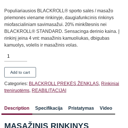
Populiariausios BLACKROLL® sporto salės / masažo
priemonės viename rinkinyje, daugiafunkcinis rinkinys
miofascialiniam savimasažui. 20% minkštesnis nei
BLACKROLL® STANDARD. Sensacinga derinio kaina. Į
rinkinį įeina 4 vnt: masažinis kamuoliukas, dbigubas
kamuolys, volelis ir masažinis volas.
MASAŽINIS
RINKINYS
BLACKROLL®
Add to cart
BLACKBOX
MED
Categories:
BLACKROLL PREKĖS ŽENKLAS
,
Rinkiniai
quantity
treniruotėms
,
REABILITACIJAI
Description
Specifikacija
Pristatymas
Video
MASAŽINIS RINKINYS