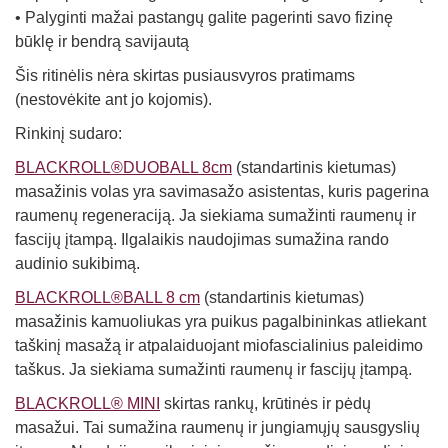
• Palyginti mažai pastangų galite pagerinti savo fizinę
būklę ir bendrą savijautą
Šis ritinėlis nėra skirtas pusiausvyros pratimams
(nestovėkite ant jo kojomis).
Rinkinį sudaro:
BLACKROLL®DUOBALL 8cm
(standartinis kietumas)
masažinis volas yra savimasažo asistentas, kuris pagerina
raumenų regeneraciją. Ja siekiama sumažinti raumenų ir
fascijų įtampą. Ilgalaikis naudojimas sumažina rando
audinio sukibimą.
BLACKROLL®BALL 8 cm
(standartinis kietumas)
masažinis kamuoliukas yra puikus pagalbininkas atliekant
taškinį masažą ir atpalaiduojant miofascialinius paleidimo
taškus. Ja siekiama sumažinti raumenų ir fascijų įtampą.
BLACKROLL® MINI
skirtas rankų, krūtinės ir pėdų
masažui. Tai sumažina raumenų ir jungiamųjų sausgyslių