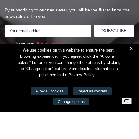
By subscribing to our newsletter, you will be the first to know the
news relevant to you.
I have read
the privacy policy
+
We use cookies on this website to ensure the best
browsing experience. If you agree, click the “Allow all
cookies” button or you can change the settings by clicking
the “Change option” button. More detailed information is
published in the
Privacy Policy
.
Allow all cookies
Reject all cookies
VŠĮ Fitneso mokymo centras AEROMIX
Change options
Entreprise code 300034190
VAT LT98 7300 0100 8525 8188
Swedbankas, bank code 73000
Contacts