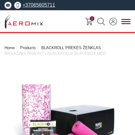
+37065605711
0
FITNESS
VIDEO
TRAINING
SEMINARS
SEMINARS
Home
Products
BLACKROLL PREKĖS ŽENKLAS
CENTRE
MASAŽINIS RINKINYS BLACKROLL® BLACKBOX MED
Licenses
European Fitness
Specialized seminars
School
Conventions
EREPS
Anatomy Trains
Fascia Movement
Lecturers
Contact us