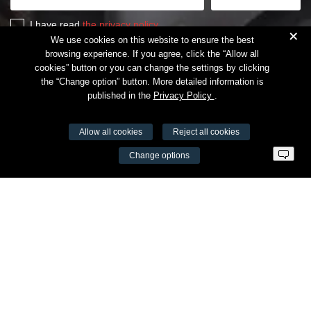
I have read
the privacy policy
+
We use cookies on this website to ensure the best
browsing experience. If you agree, click the “Allow all
cookies” button or you can change the settings by clicking
the “Change option” button. More detailed information is
published in the
Privacy Policy
.
Allow all cookies
Reject all cookies
VŠĮ Fitneso mokymo centras AEROMIX
Change options
Entreprise code 300034190
VAT LT98 7300 0100 8525 8188
Swedbankas, bank code 73000
Contacts
Šv. Stepono str. 27C, Vilnius
+37065605711
info@aeromix.lt